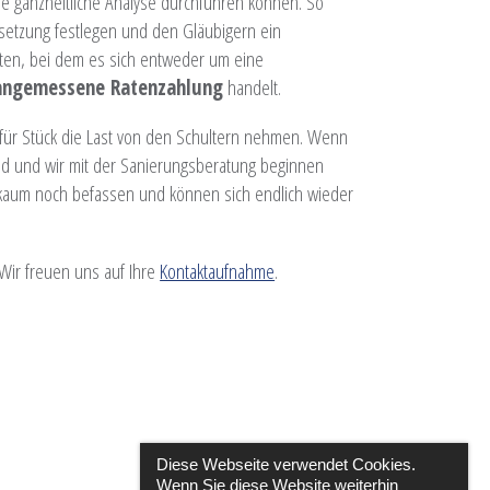
ine ganzheitliche Analyse durchführen können. So
elsetzung festlegen und den Gläubigern ein
iten, bei dem es sich entweder um eine
 angemessene Ratenzahlung
handelt.
 für Stück die Last von den Schultern nehmen. Wenn
ind und wir mit der Sanierungsberatung beginnen
kaum noch befassen und können sich endlich wieder
 Wir freuen uns auf Ihre
Kontaktaufnahme
.
Diese Webseite verwendet Cookies.
Wenn Sie diese Website weiterhin